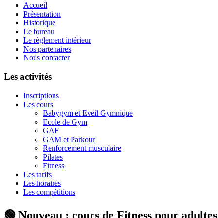
Accueil
Présentation
Historique
Le bureau
Le règlement intérieur
Nos partenaires
Nous contacter
Les activités
Inscriptions
Les cours
Babygym et Eveil Gymnique
Ecole de Gym
GAF
GAM et Parkour
Renforcement musculaire
Pilates
Fitness
Les tarifs
Les horaires
Les compétitions
🟢 Nouveau : cours de Fitness pour adulte